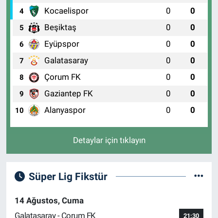
Kocaelispor
0
0
4
Beşiktaş
0
0
5
Eyüpspor
0
0
6
Galatasaray
0
0
7
Çorum FK
0
0
8
Gaziantep FK
0
0
9
Alanyaspor
0
0
10
Detaylar için tıklayın
Süper Lig Fikstür
14 Ağustos, Cuma
Galatasaray - Çorum FK
21:30