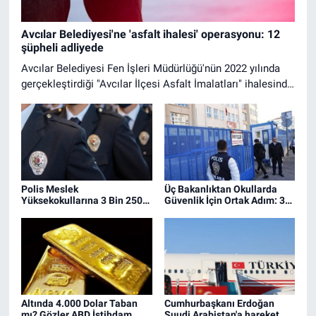
Avcılar Belediyesi'ne 'asfalt ihalesi' operasyonu: 12
şüpheli adliyede
Avcılar Belediyesi Fen İşleri Müdürlüğü'nün 2022 yılında
gerçekleştirdiği "Avcılar İlçesi Asfalt İmalatları" ihalesinde
kamu zararına yol açtıkları gerekçesiyle 14 kişi hakkında
gözaltı kararı verildi. Küçükçekmece Cumhuriyet
Başsavcılığı'nca yürütülen "ihaleye fesat karıştırma"
soruşturması kapsamında İstanbul, Ankara, Balıkesir ve
Bitlis'te düzenlenen eş zamanlı operasyonda 12 şüpheli
yakalandı. Emniyetteki işlemleri tamamlanan zanlılar
Polis Meslek
Üç Bakanlıktan Okullarda
Küçükçekmece Adliyesi'ne sevk edildi.
Yüksekokullarına 3 Bin 250
Güvenlik İçin Ortak Adım: 30
Öğrenci Alınacak
Bin Yeni Personel
Görevlendirilecek
Altında 4.000 Dolar Taban
Cumhurbaşkanı Erdoğan
mı? Gözler ABD İstihdam
Suudi Arabistan'a hareket