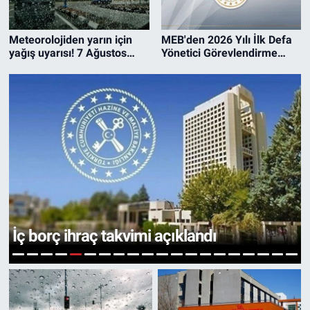
Politika
Meteorolojiden yarın için
MEB'den 2026 Yılı İlk Defa
yağış uyarısı! 7 Ağustos
Yönetici Görevlendirme
Cuma Meteoroloji Haritalı
Tercih Başvuruları ile İlgili
Hava Tahmini
Resmi Yazı
İç borç ihraç takvimi açıklandı
5
1
2
3
4
6
7
8
9
10
11
12
13
14
15
16
17
18
19
20