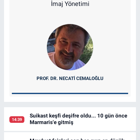
İmaj Yönetimi
PROF. DR. NECATI CEMALOĞLU
Suikast keşfi deşifre oldu... 10 gün önce
14:39
Marmaris'e gitmiş