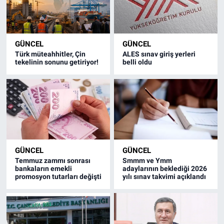
GÜNCEL
GÜNCEL
Türk müteahhitler, Çin
ALES sınav giriş yerleri
tekelinin sonunu getiriyor!
belli oldu
GÜNCEL
GÜNCEL
Temmuz zammı sonrası
Smmm ve Ymm
bankaların emekli
adaylarının beklediği 2026
promosyon tutarları değişti
yılı sınav takvimi açıklandı