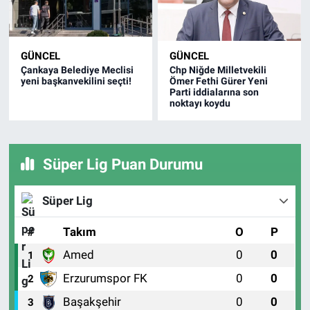
GÜNCEL
GÜNCEL
Çankaya Belediye Meclisi
Chp Niğde Milletvekili
yeni başkanvekilini seçti!
Ömer Fethi Gürer Yeni
Parti iddialarına son
noktayı koydu
Süper Lig Puan Durumu
Süper Lig
#
Takım
O
P
Amed
0
0
1
Erzurumspor FK
0
0
2
Başakşehir
0
0
3