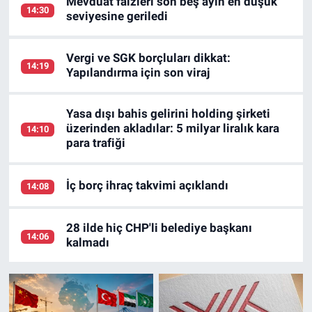
Mevduat faizleri son beş ayın en düşük
14:30
seviyesine geriledi
Vergi ve SGK borçluları dikkat:
14:19
Yapılandırma için son viraj
Yasa dışı bahis gelirini holding şirketi
üzerinden akladılar: 5 milyar liralık kara
14:10
para trafiği
İç borç ihraç takvimi açıklandı
14:08
28 ilde hiç CHP'li belediye başkanı
14:06
kalmadı